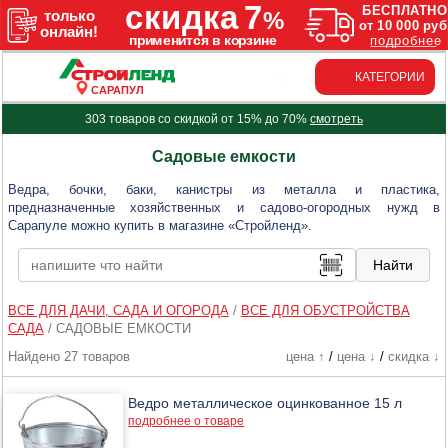
КАТЕГОРИИ
САРАПУЛ
303 товаров со скидкой от 15% до 70%
смотреть
Садовые емкости
Ведра, бочки, баки, канистры из металла и пластика,
предназначенные хозяйственных и садово-огородных нужд в
Сарапуле можно купить в магазине «Стройленд».
ВСЕ ДЛЯ ДАЧИ, САДА И ОГОРОДА
/
ВСЕ ДЛЯ ОБУСТРОЙСТВА
САДА
/
САДОВЫЕ ЕМКОСТИ
Найдено 27 товаров
цена ↑
/
цена ↓
/
скидка ↓
Ведро металлическое оцинкованное 15 л
подробнее о товаре