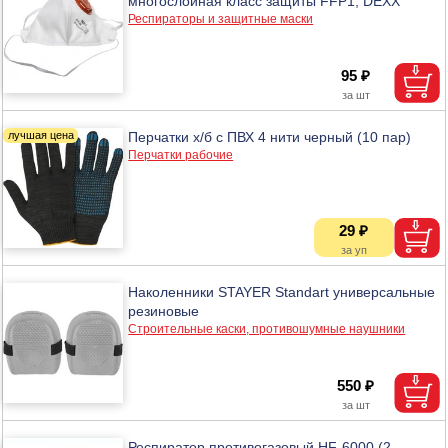
многослойная класс защиты FFP1, DEXX
Респираторы и защитные маски
95 ₽
Перчатки х/б с ПВХ 4 нити черный (10 пар)
Перчатки рабочие
29 ₽
Наколенники STAYER Standart универсальные
резиновые
Строительные каски, противошумные наушники
550 ₽
Респиратор противогазовый HF-6000 (2