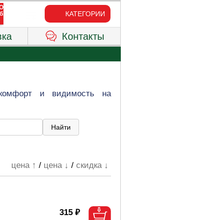
КАТЕГОРИИ
вка
Контакты
 комфорт и видимость на
цена ↑
/
цена ↓
/
скидка ↓
315 ₽