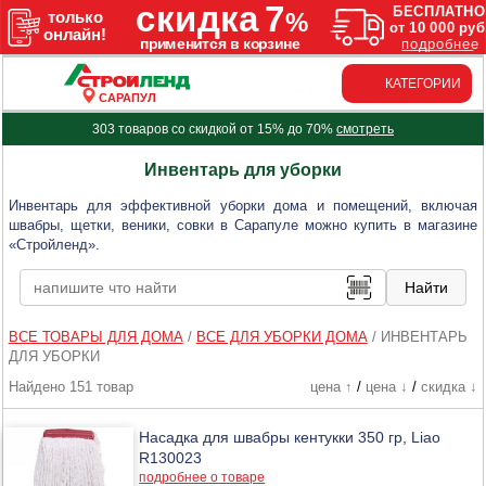
КАТЕГОРИИ
САРАПУЛ
303 товаров со скидкой от 15% до 70%
смотреть
Инвентарь для уборки
Инвентарь для эффективной уборки дома и помещений, включая
швабры, щетки, веники, совки в Сарапуле можно купить в магазине
«Стройленд».
ВСЕ ТОВАРЫ ДЛЯ ДОМА
/
ВСЕ ДЛЯ УБОРКИ ДОМА
/
ИНВЕНТАРЬ
ДЛЯ УБОРКИ
Найдено 151 товар
цена ↑
/
цена ↓
/
скидка ↓
Насадка для швабры кентукки 350 гр, Liao
R130023
подробнее о товаре