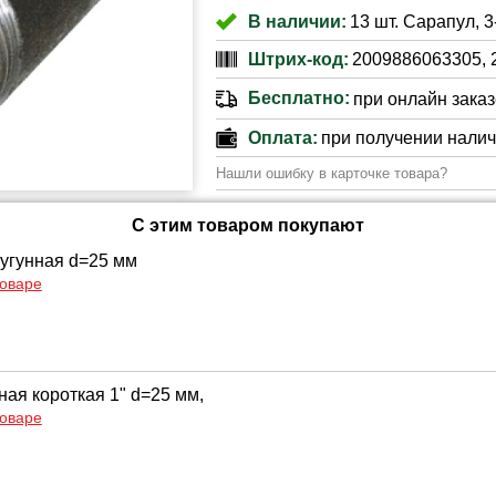
В наличии:
13 шт. Сарапул, 
Штрих-код:
2009886063305, 
Бесплатно:
при онлайн заказе
Оплата:
при получении нали
Нашли ошибку в карточке товара?
С этим товаром покупают
чугунная d=25 мм
товаре
ная короткая 1" d=25 мм,
товаре