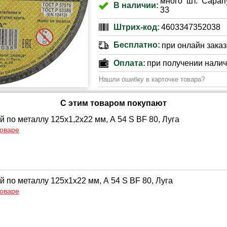
много шт. Сарап
В наличии:
33
Штрих-код:
4603347352038
Бесплатно:
при онлайн заказе
Оплата:
при получении нали
Нашли ошибку в карточке товара?
С этим товаром покупают
й по металлу 125х1,2х22 мм, А 54 S BF 80, Луга
товаре
й по металлу 125х1х22 мм, А 54 S BF 80, Луга
товаре