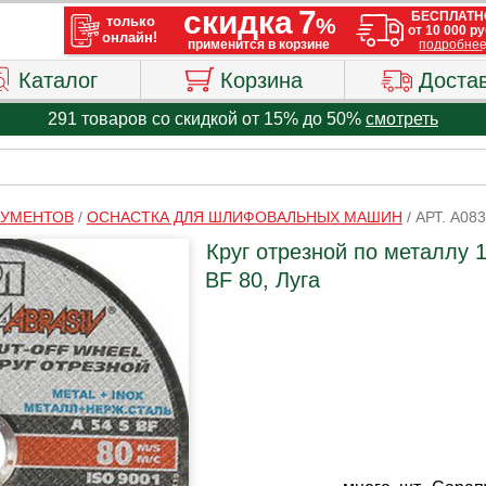
Каталог
Корзина
Доста
291 товаров со скидкой от 15% до 50%
смотреть
РУМЕНТОВ
/
ОСНАСТКА ДЛЯ ШЛИФОВАЛЬНЫХ МАШИН
/
АРТ. A08
Круг отрезной по металлу 
BF 80, Луга