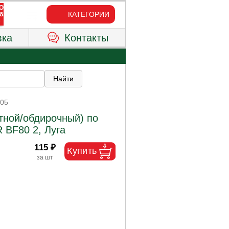
КАТЕГОРИИ
вка
Контакты
405
тной/обдирочный) по
 BF80 2, Луга
115 ₽