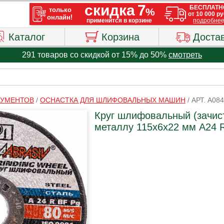
Каталог
Корзина
Доста
291 товаров со скидкой от 15% до 50%
смотреть
РУМЕНТОВ
/
ОСНАСТКА ДЛЯ ШЛИФОВАЛЬНЫХ МАШИН
/
АРТ. A08
Круг шлифовальный (зачис
металлу 115х6х22 мм А24 R