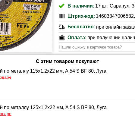
В наличии:
17 шт. Сарапул, 
Штрих-код:
14603347006532,
Бесплатно:
при онлайн заказе
Оплата:
при получении нали
Нашли ошибку в карточке товара?
С этим товаром покупают
й по металлу 115х1,2х22 мм, А 54 S BF 80, Луга
товаре
й по металлу 125х1,2х22 мм, А 54 S BF 80, Луга
товаре