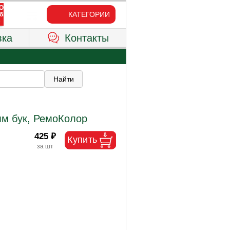
КАТЕГОРИИ
вка
Контакты
мм бук, РемоКолор
425 ₽