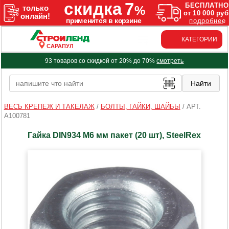
КАТЕГОРИИ
САРАПУЛ
93 товаров со скидкой от 20% до 70%
смотреть
ВЕСЬ КРЕПЕЖ И ТАКЕЛАЖ
/
БОЛТЫ, ГАЙКИ, ШАЙБЫ
/
АРТ.
A100781
Гайка DIN934 М6 мм пакет (20 шт), SteelRex