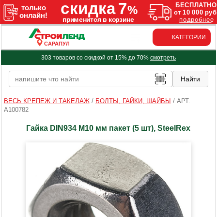
КАТЕГОРИИ
САРАПУЛ
303 товаров со скидкой от 15% до 70%
смотреть
ВЕСЬ КРЕПЕЖ И ТАКЕЛАЖ
/
БОЛТЫ, ГАЙКИ, ШАЙБЫ
/
АРТ.
A100782
Гайка DIN934 М10 мм пакет (5 шт), SteelRex