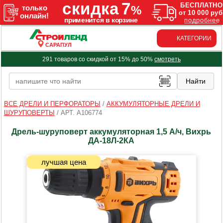
КАТЕГОРИИ
САРАПУЛ
291 товаров со скидкой от 15% до 50%
смотреть
ВСЕ ДРЕЛИ И ПЕРФОРАТОРЫ
/
АККУМУЛЯТОРНЫЕ ДРЕЛИ И
ШУРУПОВЕРТЫ
/
АРТ. A106774
Дрель-шуруповерт аккумуляторная 1,5 А/ч, Вихрь
ДА-18Л-2КА