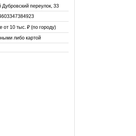
й Дубровский переулок, 33
4603347384923
 от 10 тыс. ₽ (по городу)
чными либо картой