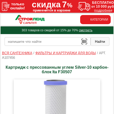
КАТЕГОРИИ
САРАПУЛ
303 товаров со скидкой от 15% до 70%
смотреть
ВСЯ САНТЕХНИКА
/
ФИЛЬТРЫ И КАРТРИДЖИ ДЛЯ ВОДЫ
/
АРТ.
A107456
Картридж с прессованным углем Silver-10 карбон-
блок Ita F30507