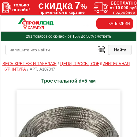
КАТЕГОРИИ
САРАПУЛ
291 товаров со скидкой от 15% до 50%
смотреть
ВЕСЬ КРЕПЕЖ И ТАКЕЛАЖ
/
ЦЕПИ, ТРОСЫ, СОЕДИНИТЕЛЬНАЯ
ФУРНИТУРА
/
АРТ. A107847
Трос стальной d=5 мм