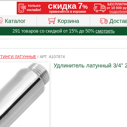
Каталог
Корзина
Доста
291 товаров со скидкой от 15% до 50%
смотреть
ТИНГИ ЛАТУННЫЕ
/
АРТ. A107874
Удлинитель латунный 3/4" 