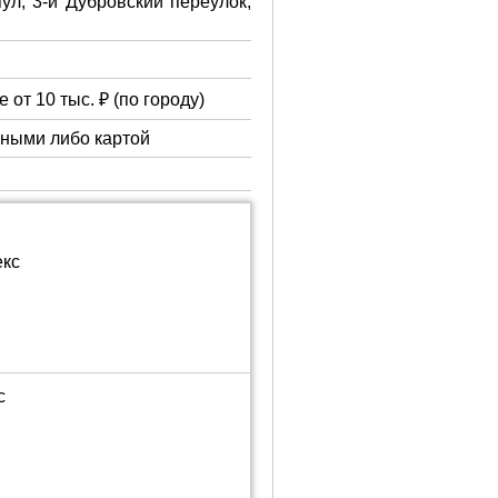
ул, 3-й Дубровский переулок,
 от 10 тыс. ₽ (по городу)
чными либо картой
екс
с